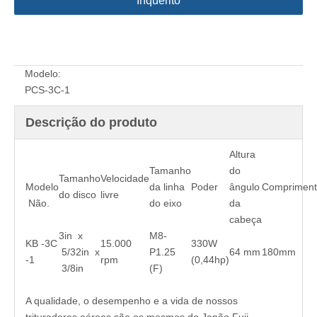
Inquérito
Modelo:
PCS-3C-1
Descrição do produto
Altura
Tamanho
do
Tamanho
Velocidade
Modelo
da linha
Poder
ângulo
Comprimen
do disco
livre
Não.
do eixo
da
cabeça
3in x
M8-
KB -3C
15.000
330W
5/32in x
P1.25
64 mm
180mm
-1
rpm
(0,44hp)
3/8in
(F)
A qualidade, o desempenho e a vida de nossos