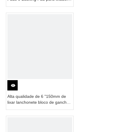
de ar de ação dupla
Alta qualidade de 6 "150mm de
lixar lanchonete bloco de gancho
para lixa