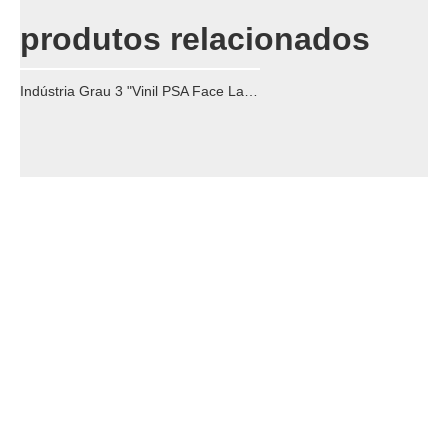
produtos relacionados
Indústria Grau 3 "Vinil PSA Face Landing Pad para Ferramentas de Polhers de Ar 5/16 polegadas Male