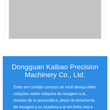
Dongguan Kaibao Precision
Machinery Co., Ltd.
Entre em contato conosco se você deseja obter
cotações sobre máquina de moagem a ar,
moedor de ar pneumático, preço da ferramenta
de moagem a ar, lixadeira a ar em linha reta e
em um: