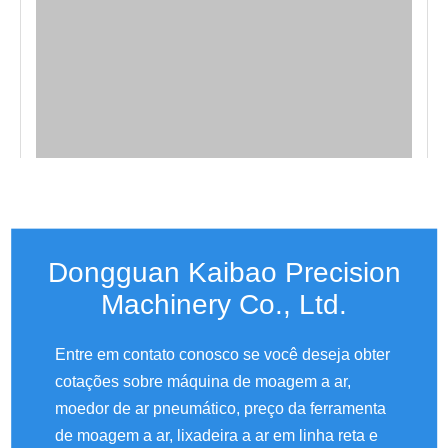
Dongguan Kaibao Precision
Machinery Co., Ltd.
Entre em contato conosco se você deseja obter
cotações sobre máquina de moagem a ar,
moedor de ar pneumático, preço da ferramenta
de moagem a ar, lixadeira a ar em linha reta e