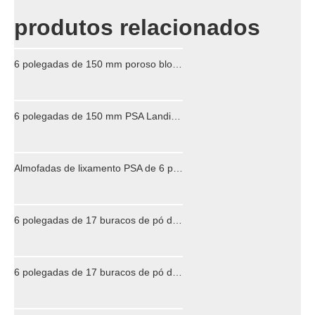
produtos relacionados
6 polegadas de 150 mm poroso bloco de backup
6 polegadas de 150 mm PSA Landing Pads e Backing Pad para lixadeira de ar de ação dupla
Almofadas de lixamento PSA de 6 polegadas e bloco de apoio para uma lixadeira de ar de ação dupla
6 polegadas de 17 buracos de pó de poeira M8 (macio) Backup Landing Pad Pading Pad para 6 "gancho e loop lixing siding dics
6 polegadas de 17 buracos de pó de poeira M8 (macio) Back-up Sanding Pad Poing Pad para 6 "Hook & Loop