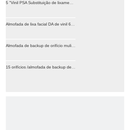
5 "Vinil PSA Substituição de lixamento de face 6 de 5/16 polegadas
Almofada de lixa facial DA de vinil 6 "PSA Lixadeira pneumática de dupla ação para uso com disco adesivo traseiro
Almofada de backup de orifício muliti para lixadeira pneumática e ferramentas elétricas
15 orifícios /almofada de backup de vários orifícios para ferramentas de lixadeira de ar