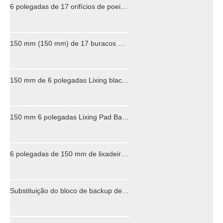
6 polegadas de 17 orifícios de poeira sem poeira (macio) Backup Sanding Pad Paching Pad para 6 "Discos de lixamento de gancho e loop
150 mm (150 mm) de 17 buracos M8 LINHA M8 (macio) Back-up Landing Pad Pad Pad para 6 "Gancho e Lixing Sanding Discs
150 mm de 6 polegadas Lixing black backing backing gancho e loop com orifícios laterais Ferramentas elétricas Acessórios Ferramentas elétricas
150 mm 6 polegadas Lixing Pad Backing Backing Pad Hook and Loop com orifícios laterais Acessórios para ferramentas elétricas
6 polegadas de 150 mm de lixadeira lixadeira gancho e loop com orifícios laterais Acessórios para ferramentas elétricas
Substituição do bloco de backup de 6 polegadas de 6 polegadas para Markita Bosch Electric Sanders Polhoner OEM ODM